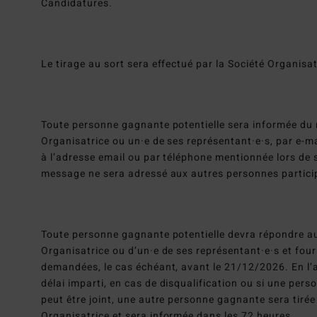
Candidatures.
Le tirage au sort sera effectué par la Société Organisa
Toute personne gagnante potentielle sera informée du r
Organisatrice ou un·e de ses représentant·e·s, par e-ma
à l’adresse email ou par téléphone mentionnée lors de 
message ne sera adressé aux autres personnes partici
Toute personne gagnante potentielle devra répondre a
Organisatrice ou d’un·e de ses représentant·e·s et four
demandées, le cas échéant, avant le 21/12/2026. En l’
délai imparti, en cas de disqualification ou si une per
peut être joint, une autre personne gagnante sera tirée
Organisatrice et sera informée dans les 72 heures.