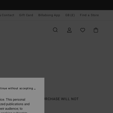
& Contact
Gift Card
Billabong App
GB (£)
Find a Store
tinue without accepting
ECESSARY TO ENTER. PURCHASE WILL NOT
ice. This personal
ized publications and
eir audience; to