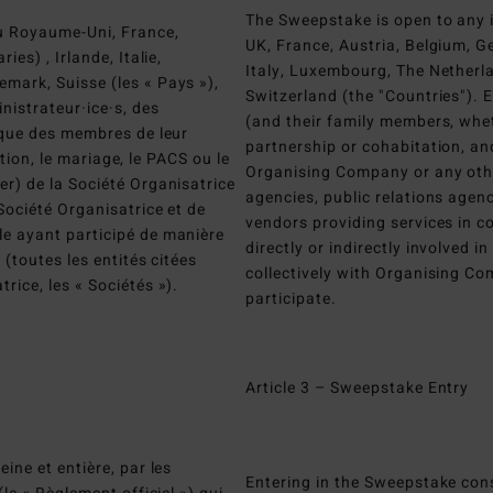
The Sweepstake is open to any i
au Royaume-Uni, France,
UK, France, Austria, Belgium, G
es) , Irlande, Italie,
Italy, Luxembourg, The Netherl
mark, Suisse (les « Pays »),
Switzerland (the "Countries"). E
nistrateur·ice·s, des
(and their family members, whet
 que des membres de leur
partnership or cohabitation, an
ption, le mariage, le PACS ou le
Organising Company or any othe
r) de la Société Organisatrice
agencies, public relations agenc
Société Organisatrice et de
vendors providing services in 
e ayant participé de manière
directly or indirectly involved i
(toutes les entités citées
collectively with Organising Co
ice, les « Sociétés »).
participate.
Article 3 – Sweepstake Entry
ine et entière, par les
Entering in the Sweepstake cons