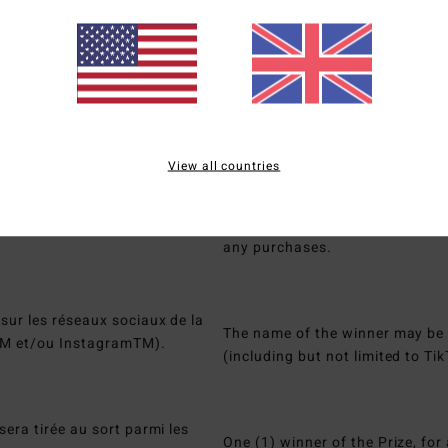
Article 4 – Selection of winner
This Sweepstake is a game of c
View all countries
iciper au Jeu-Concours, gagner
No purchase of any kind is nece
 chances de gagner ou augmenter
Prize (as defined in article 5)
any purchases.
sur les réseaux sociaux de la
The name of the winner may be
TM et/ou InstagramTM).
(including but not limited to
era tirée au sort parmi les
One (1) winner of the Prize, for 