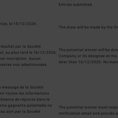
Entries submitted.
trice, le 15/12/2026.
The draw will be made by the 
ésultat par la Société
The potential winner will be dir
il, au plus tard le 16/12/2026,
Company or its designee on his
son inscription. Aucun
later than 16/12/2026. No mess
pantes non sélectionnées.
u message de la Société
nir toutes les informations
absence de réponse dans le
sonne gagnante potentielle ne
The potential winner must resp
 au sort par la Société
notification email and provide 