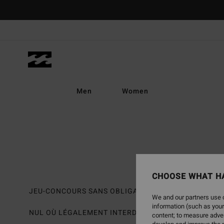
Skip
to
content
Men
Women
CHOOSE WHAT H
JEU-CONCOURS SANS OBLIGATION D’ACHAT
We and our partners use c
information (such as your
NUL OÙ LÉGALEMENT INTERDIT OU RESTREINT
content; to measure adver