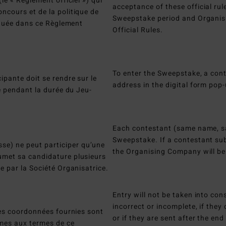
le « Règlement officiel ») qui
acceptance of these official rule
ncours et de la politique de
Sweepstake period and Organisi
diquée dans ce Règlement
Official Rules.
To enter the Sweepstake, a cont
ipante doit se rendre sur le
address in the digital form pop
ié pendant la durée du Jeu-
Each contestant (same name, s
Sweepstake. If a contestant subm
e) ne peut participer qu’une
the Organising Company will be
umet sa candidature plusieurs
e par la Société Organisatrice.
Entry will not be taken into con
incorrect or incomplete, if they
les coordonnées fournies sont
or if they are sent after the e
rmes aux termes de ce