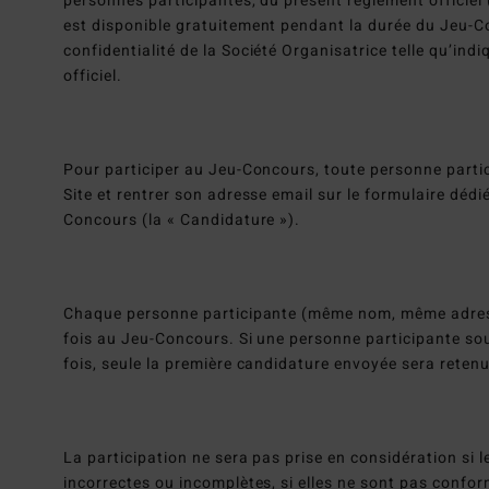
personnes participantes, du présent règlement officiel (
est disponible gratuitement pendant la durée du Jeu-Co
confidentialité de la Société Organisatrice telle qu’in
officiel.
Pour participer au Jeu-Concours, toute personne partic
Site et rentrer son adresse email sur le formulaire déd
Concours (la « Candidature »).
Chaque personne participante (même nom, même adress
fois au Jeu-Concours. Si une personne participante so
fois, seule la première candidature envoyée sera retenu
La participation ne sera pas prise en considération si 
incorrectes ou incomplètes, si elles ne sont pas confo