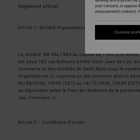
develop and improve the p
your consent, or oppose 
Règlement officiel
measurement cookies). F
Article 1- Société Organisatrice
Cookies pref
La société NA PALI SAS au capital de 1 000 020 euros,
est situé 162 rue Belharra 64500 Saint Jean de Luz, en
commerce et des sociétés de Saint Malo sous le numéro
Organisatrice »), organise un jeu-concours gratuit san
06/08/2026, 10h00 (CET) au 14/12/2026, 23h59 (CET) i
ou équivalent selon le Pays de résidence de la personne p
Jeu -Concours »).
Article 2 – Conditions d’accès