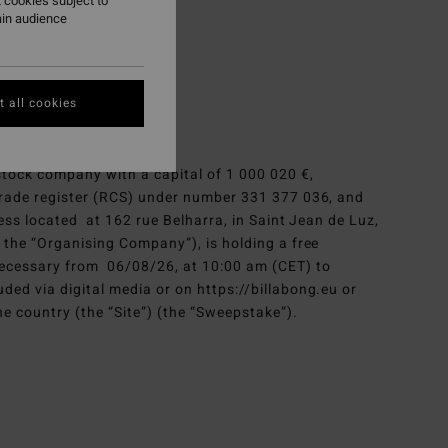
 cookies subject to
ain audience
y
 all cookies
 stock company with a capital of 1 000 020 €,
 trade register (RCS) under number 331 377 036, and
ness located at 162 rue Belharra, in Saint Jean de Luz,
s the “Organising Company”), is holding a free
ecessary from 06/08/26, at 10:00 am (CET) to
ded via digital media or on https://billabong.eu or
e country (the “Site”) (the “Sweepstake”).