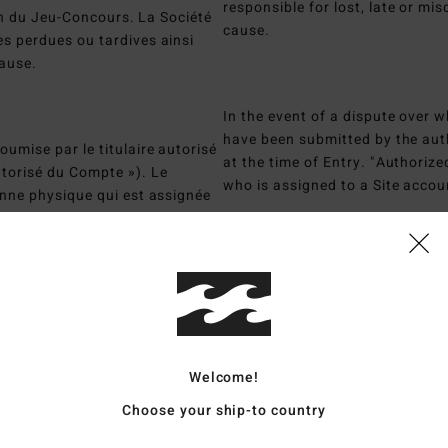
responsible for lost, late or mis
fin du Jeu-Concours. La Société
cause.
s perdues ou tardives ainsi
cause.
In the event of a dispute over 
have been submitted by the aut
umise par le titulaire autorisé
at the time of Entry. "Authoriz
torisé du Compte »). Le
who is assigned to a Site accoun
onne physique qui est assignée
Any attempt to pirate the inscr
email address will lead to disqu
n répétée avec de fausse(s)
carried out after the registrat
personnes participantes. A la
the right to disqualify a partic
 gagnante exercé a posteriori,
n des cas ci-dessus était avéré,
Welcome!
Choose your ship-to country