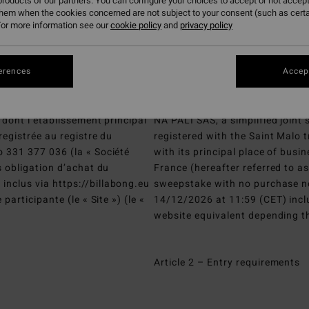
roducts of our partners. You can configure your choices to accept or not accept
Official Rules
them when the cookies concerned are not subject to your consent (such as cert
or more information see our
cookie policy
and
privacy policy
Article 1 – Organising Compan
erences
Accept
 dont l’établissement principal
NA PALI SAS, a simplified joint
registrée au registre du
registered with the Saint Malo
 331 377 036 (la « Société
with its principal place of busi
s obligation d’achat du
France (hereafter referred to a
nclus via https://billabong.eu
sweepstake with no purchase n
articipante (le « Site ») (le «
14/12/2026 at 11:59 (CET) inclu
website equivalent depending th
Article 2 – Entry requirements