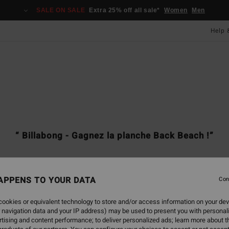
SALE ON SALE
Extra 25% off all sale*
Women
Men
Help 
“ Billabong - Win the Back Beach surfboard!”
“ Billabong - Gagnez la planche Back Beach !”
APPENS TO YOUR DATA
Con
SWEEPSTAKE. NO PURCHASE N
ookies or equivalent technology to store and/or access information on your dev
 navigation data and your IP address) may be used to present you with personal
INCREASE ODDS OF WINNING.
tising and content performance; to deliver personalized ads; learn more about th